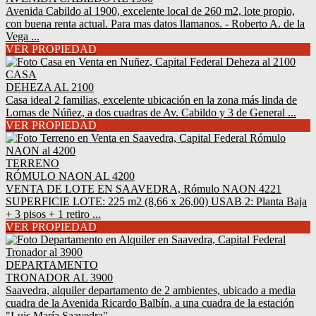
Avenida Cabildo al 1900, excelente local de 260 m2, lote propio,
con buena renta actual. Para mas datos llamanos. - Roberto A. de la
Vega ...
VER PROPIEDAD
CASA
DEHEZA AL 2100
Casa ideal 2 familias, excelente ubicación en la zona más linda de
Lomas de Núñez, a dos cuadras de Av. Cabildo y 3 de General ...
VER PROPIEDAD
TERRENO
RÓMULO NAON AL 4200
VENTA DE LOTE EN SAAVEDRA, Rómulo NAON 4221
SUPERFICIE LOTE: 225 m2 (8,66 x 26,00) USAB 2: Planta Baja
+ 3 pisos + 1 retiro ...
VER PROPIEDAD
DEPARTAMENTO
TRONADOR AL 3900
Saavedra, alquiler departamento de 2 ambientes, ubicado a media
cuadra de la Avenida Ricardo Balbín, a una cuadra de la estación
"Luis María Saavedra" - ...