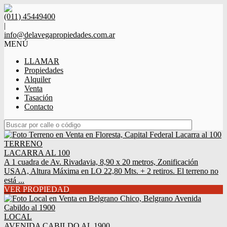
(011) 45449400
|
info@delavegapropiedades.com.ar
MENÚ
LLAMAR
Propiedades
Alquiler
Venta
Tasación
Contacto
TERRENO
LACARRA AL 100
A 1 cuadra de Av. Rivadavia, 8,90 x 20 metros, Zonificación
USAA, Altura Máxima en LO 22,80 Mts. + 2 retiros. El terreno no
está ...
VER PROPIEDAD
LOCAL
AVENIDA CABILDO AL 1900